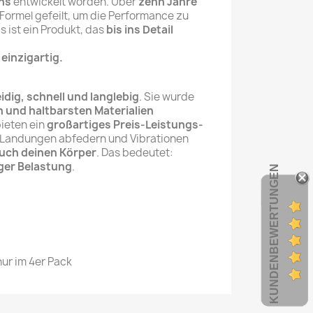
ins
entwickelt worden. Über
zehn Jahre
Formel gefeilt, um die Performance zu
s ist ein Produkt, das
bis ins Detail
einzigartig.
dig, schnell und langlebig
. Sie wurde
 und haltbarsten Materialien
bieten ein
großartiges Preis-Leistungs-
e Landungen abfedern und Vibrationen
uch deinen Körper
. Das bedeutet:
ger Belastung
.
KUNDENBEWERTUNGEN
nur im 4er Pack