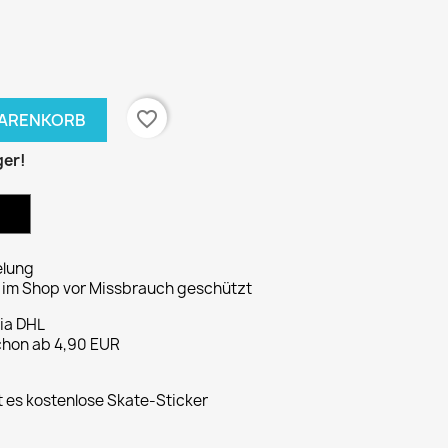
favorite_border
WARENKORB
ger!
elung
s im Shop vor Missbrauch geschützt
via DHL
chon ab 4,90 EUR
t es kostenlose Skate-Sticker