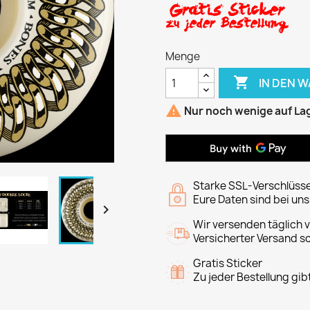
Menge

IN DEN 

Nur noch wenige auf La
Starke SSL-Verschlüss
Eure Daten sind bei un

Wir versenden täglich 
Versicherter Versand s
Gratis Sticker
Zu jeder Bestellung gib