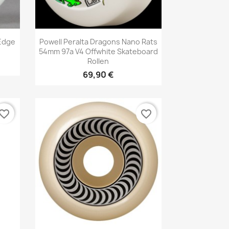
Vorschau

Edge
Powell Peralta Dragons Nano Rats
n
54mm 97a V4 Offwhite Skateboard
Rollen
69,90 €
vorite_border
favorite_border