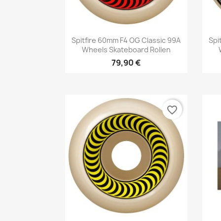
Vorschau

Spitfire 60mm F4 OG Classic 99A
Spi
Wheels Skateboard Rollen
79,90 €
favorite_border