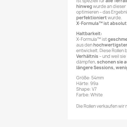
ist speziell für
alle Terra
hinweg
wurde an dieser 
optimieren – das Ergebni
perfektioniert
wurde.
X-Formula™ ist absolut 
Haltbarkeit:
X-Formula™ ist
geschmei
aus den
hochwertigsten
entwickelt. Diese Rollen 
Verhältnis
– und weil si
dämpfen,
schonen sie a
längere Sessions, weni
Größe: 54mm
Härte: 99a
Shape: V7
Farbe: White
Die Rollen verkaufen wir 