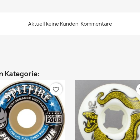
Aktuell keine Kunden-Kommentare
en Kategorie:
favorite_border
fa