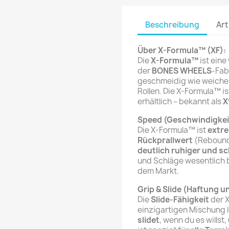
Beschreibung
Art
Über X-Formula™ (XF):
Die
X-Formula™
ist ein
der
BONES WHEELS
-Fab
geschmeidig wie weiche 
Rollen. Die X-Formula™ is
erhältlich – bekannt als
X
Speed (Geschwindigkei
Die X-Formula™ ist
extre
Rückprallwert
(Rebound)
deutlich ruhiger und sc
und Schläge wesentlich b
dem Markt.
Grip & Slide (Haftung u
Die
Slide-Fähigkeit
der X
einzigartigen Mischung l
slidet
, wenn du es willst