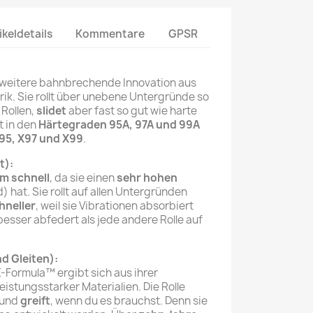
ikeldetails
Kommentare
GPSR
e weitere bahnbrechende Innovation aus
rik. Sie rollt über unebene Untergründe so
Rollen,
slidet
aber fast so gut wie harte
t in den
Härtegraden 95A, 97A und 99A
95, X97 und X99
.
t):
m schnell
, da sie einen
sehr hohen
 hat. Sie rollt auf allen Untergründen
hneller
, weil sie Vibrationen absorbiert
esser abfedert als jede andere Rolle auf
nd Gleiten):
-Formula™ ergibt sich aus ihrer
eistungsstarker Materialien. Die Rolle
, und
greift
, wenn du es brauchst. Denn sie