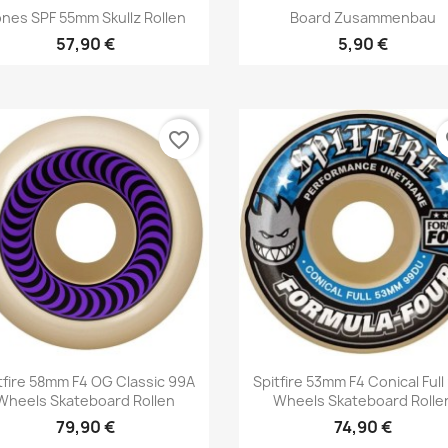
Vorschau
Vorschau


nes SPF 55mm Skullz Rollen
Board Zusammenbau
57,90 €
5,90 €
favorite_border
fa
Vorschau
Vorschau


tfire 58mm F4 OG Classic 99A
Spitfire 53mm F4 Conical Full
Wheels Skateboard Rollen
Wheels Skateboard Rolle
79,90 €
74,90 €