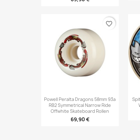
favorite_border
Vorschau

Powell Peralta Dragons 58mm 93a
Spi
RB2 Symmetrical Narrow Ride
Offwhite Skateboard Rollen
69,90 €