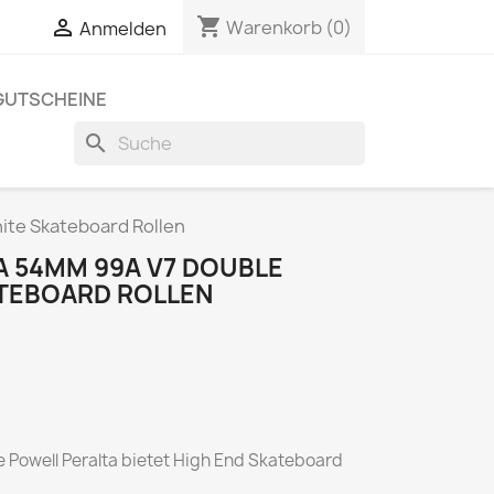
shopping_cart

Warenkorb
(0)
Anmelden
GUTSCHEINE
search
ite Skateboard Rollen
 54MM 99A V7 DOUBLE
TEBOARD ROLLEN
Powell Peralta bietet High End Skateboard