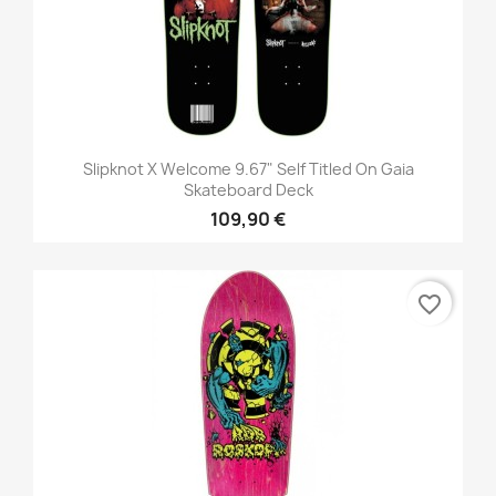
Slipknot X Welcome 9.67" Self Titled On Gaia
Skateboard Deck
109,90 €
favorite_border