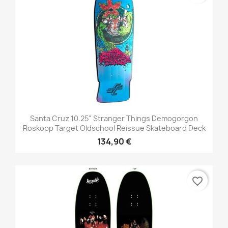
Santa Cruz 10.25" Stranger Things Demogorgon
Roskopp Target Oldschool Reissue Skateboard Deck
134,90 €
favorite_border