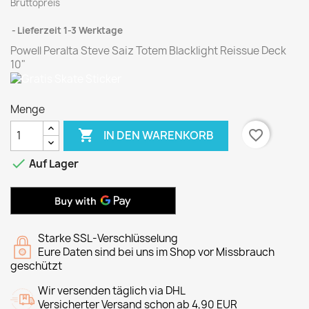
Bruttopreis
Lieferzeit 1-3 Werktage
Powell Peralta Steve Saiz Totem Blacklight Reissue Deck
10"
Menge

favorite_border
IN DEN WARENKORB

Auf Lager
Starke SSL-Verschlüsselung
Eure Daten sind bei uns im Shop vor Missbrauch
geschützt
Wir versenden täglich via DHL
Versicherter Versand schon ab 4,90 EUR