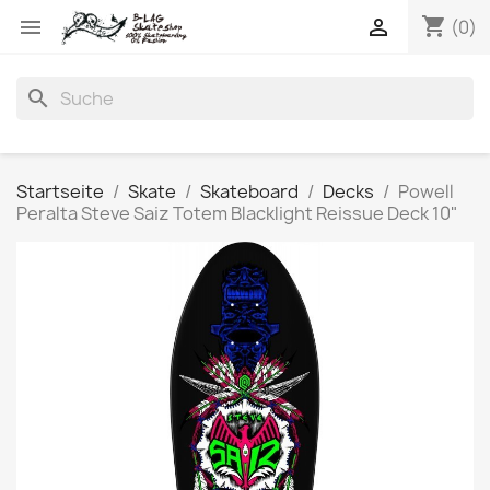
shopping_cart


(0)
search
Startseite
Skate
Skateboard
Decks
Powell
Peralta Steve Saiz Totem Blacklight Reissue Deck 10"