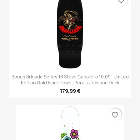
favorite_border
Bones Brigade Series 16 Steve Caballero 10.09" Limited
Edition Gold Black Powell Peralta Reissue Deck
179,99 €
favorite_border