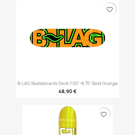
favorite_border
B-LAG Skateboards Deck 7.50"-8.75" Bold Orange
48,90 €
favorite_border