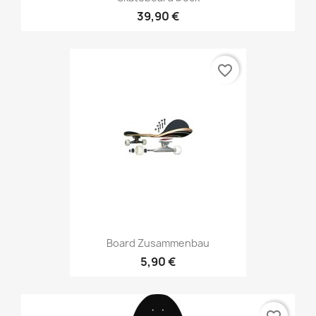
39,90 €
favorite_border
Board Zusammenbau
5,90 €