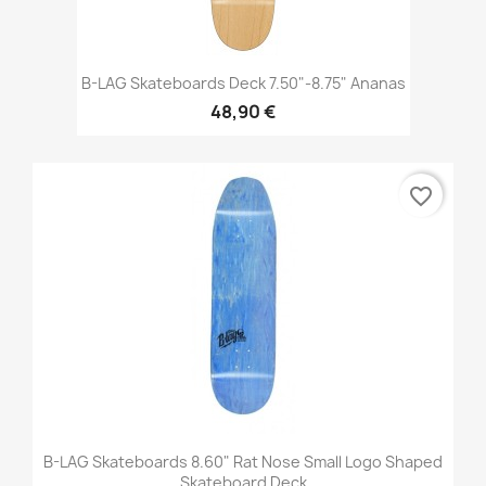
B-LAG Skateboards Deck 7.50"-8.75" Ananas
48,90 €
favorite_border
B-LAG Skateboards 8.60" Rat Nose Small Logo Shaped
Skateboard Deck