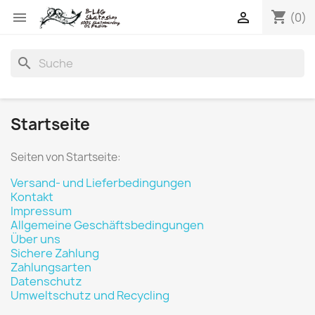
shopping_cart


(0)
search
Startseite
Seiten von Startseite:
Versand- und Lieferbedingungen
Kontakt
Impressum
Allgemeine Geschäftsbedingungen
Über uns
Sichere Zahlung
Zahlungsarten
Datenschutz
Umweltschutz und Recycling