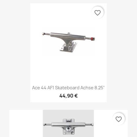
favorite_border
Ace 44 AF1 Skateboard Achse 8.25"
44,90 €
favorite_border