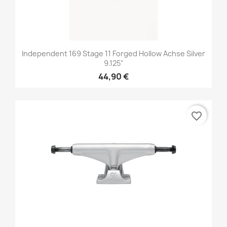
Independent 169 Stage 11 Forged Hollow Achse Silver
9.125"
44,90 €
favorite_border