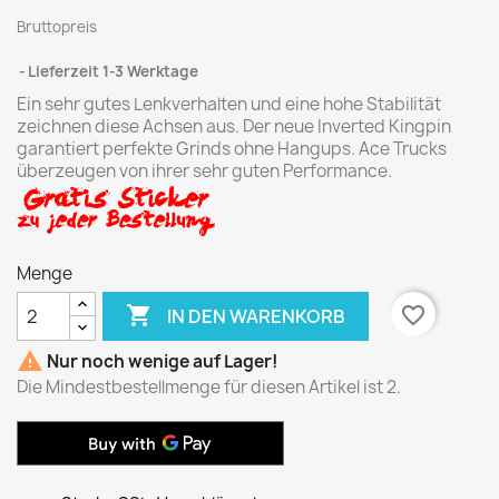
Bruttopreis
Lieferzeit 1-3 Werktage
Ein sehr gutes Lenkverhalten und eine hohe Stabilität
zeichnen diese Achsen aus. Der neue Inverted Kingpin
garantiert perfekte Grinds ohne Hangups. Ace Trucks
überzeugen von ihrer sehr guten Performance.
Menge

favorite_border
IN DEN WARENKORB

Nur noch wenige auf Lager!
Die Mindestbestellmenge für diesen Artikel ist 2.