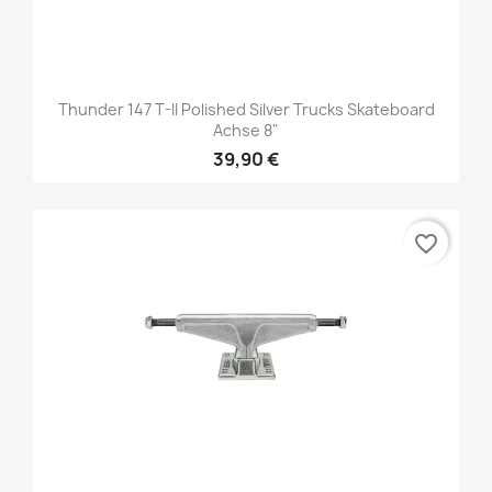
Thunder 147 T-II Polished Silver Trucks Skateboard
Achse 8"
39,90 €
favorite_border