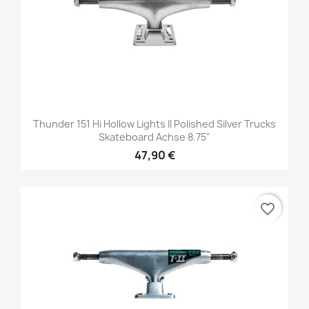
Thunder 151 Hi Hollow Lights II Polished Silver Trucks
Skateboard Achse 8.75"
47,90 €
favorite_border