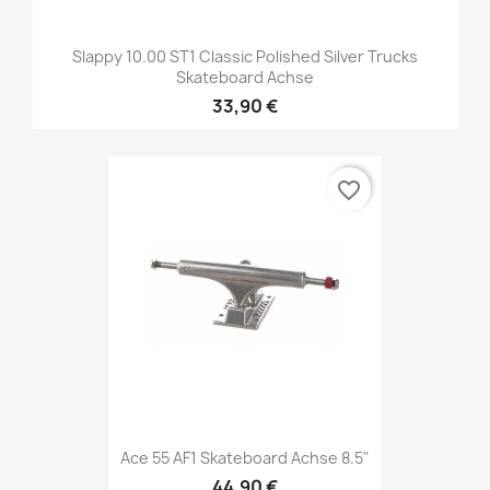
Slappy 10.00 ST1 Classic Polished Silver Trucks
Skateboard Achse
33,90 €
favorite_border
Ace 55 AF1 Skateboard Achse 8.5"
44,90 €